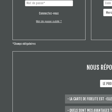
Connectez-vous
Mot de passe oublié ?
*Champs obligatoires
NOUS RÉPO
• LA CARTE DE FIDELITE EST -ELL
La carte de fidélité est gratuite 
• QUELS SONT MES AVANTAGES ?
délivrée gracieusement sans aucu